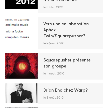
le 8 févr. 2012
Vers une collaboration
Aphex
Twin/Squarepusher?
le 4 janv. 2012
Squarepusher présente
son groupe
le 11 sept. 2010
Brian Eno chez Warp?
le 3 août 2010