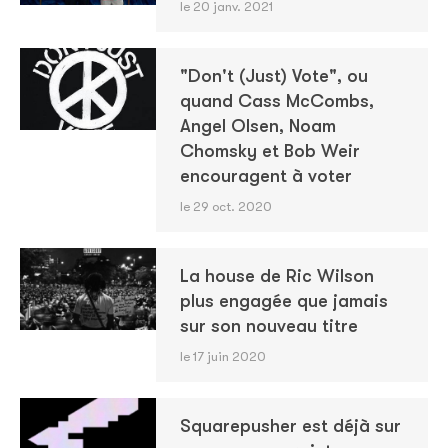
le 20 janv. 2021
"Don't (Just) Vote", ou
quand Cass McCombs,
Angel Olsen, Noam
Chomsky et Bob Weir
encouragent à voter
le 29 oct. 2020
La house de Ric Wilson
plus engagée que jamais
sur son nouveau titre
le 17 juin 2020
Squarepusher est déjà sur