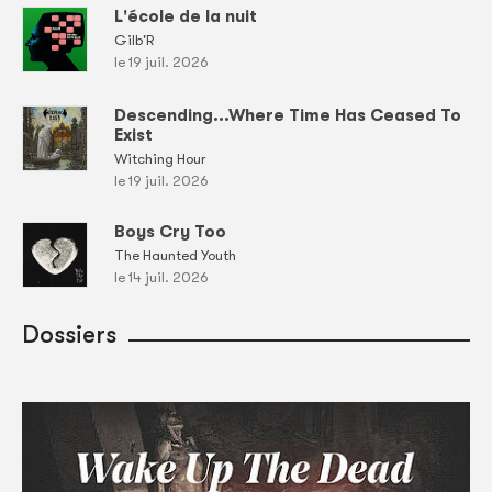
L'école de la nuit
Gilb'R
le 19 juil. 2026
Descending...Where Time Has Ceased To
Exist
Witching Hour
le 19 juil. 2026
Boys Cry Too
The Haunted Youth
le 14 juil. 2026
Dossiers