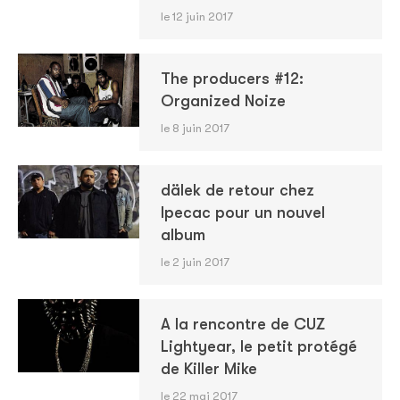
le 12 juin 2017
The producers #12:
Organized Noize
le 8 juin 2017
dälek de retour chez
Ipecac pour un nouvel
album
le 2 juin 2017
A la rencontre de CUZ
Lightyear, le petit protégé
de Killer Mike
le 22 mai 2017