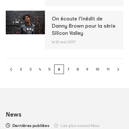
On écoute l'inédit de
Danny Brown pour la série
Silicon Valley
le 12 mai 2017
2
3
4
5
6
7
8
9
10
11
News
Dernières publiées
Les plus consultées