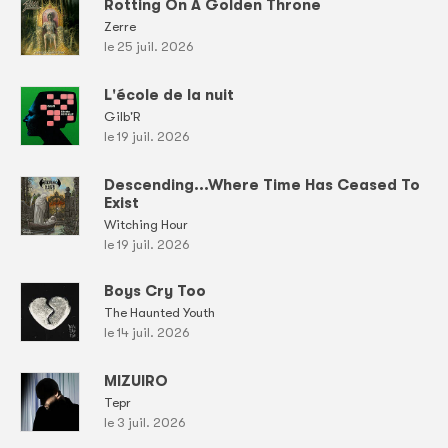
Rotting On A Golden Throne
Zerre
le 25 juil. 2026
L'école de la nuit
Gilb'R
le 19 juil. 2026
Descending...Where Time Has Ceased To
Exist
Witching Hour
le 19 juil. 2026
Boys Cry Too
The Haunted Youth
le 14 juil. 2026
MIZUIRO
Tepr
le 3 juil. 2026