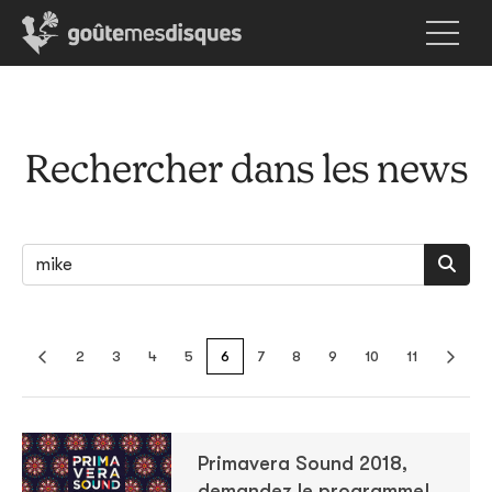
Rechercher dans les news
2
3
4
5
6
7
8
9
10
11
Primavera Sound 2018,
demandez le programme!