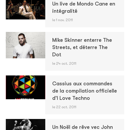
Un live de Mondo Cane en
intégralité
le 1 nov. 2011
Mike Skinner enterre The
Streets, et déterre The
Dot
le 24 oct. 2011
Cassius aux commandes
de la compilation officielle
d'I Love Techno
le 22 oct. 2011
Un Noël de rêve vec John