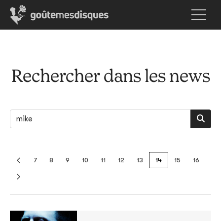
Rechercher dans les news
7
8
9
10
11
12
13
14
15
16