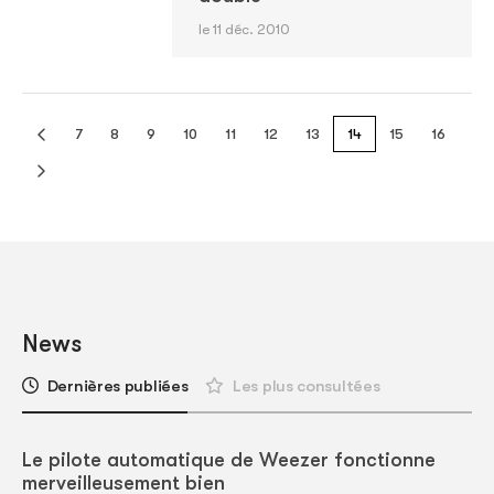
le 11 déc. 2010
7
8
9
10
11
12
13
14
15
16
News
Dernières publiées
Les plus consultées
Le pilote automatique de Weezer fonctionne
merveilleusement bien