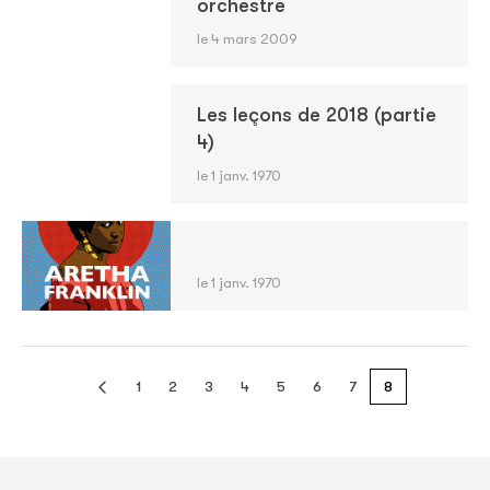
orchestre
le 4 mars 2009
Les leçons de 2018 (partie
4)
le 1 janv. 1970
le 1 janv. 1970
1
2
3
4
5
6
7
8