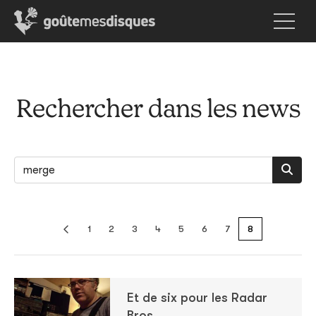
Rechercher dans les news
1
2
3
4
5
6
7
8
Et de six pour les Radar
Bros.