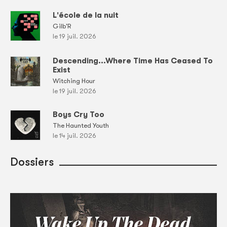
L'école de la nuit
Gilb'R
le 19 juil. 2026
Descending...Where Time Has Ceased To
Exist
Witching Hour
le 19 juil. 2026
Boys Cry Too
The Haunted Youth
le 14 juil. 2026
Dossiers