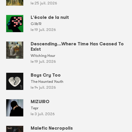
le 25 juil. 2026
L'école de la nuit
Gilb'R
le 19 juil. 2026
Descending...Where Time Has Ceased To
Exist
Witching Hour
le 19 juil. 2026
Boys Cry Too
The Haunted Youth
le 14 juil. 2026
MIZUIRO
Tepr
le 3 juil. 2026
Malefic Necropolis