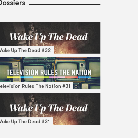
Dossiers
Wake Up The Dead #32
elevision Rules The Nation #31
ake Up The Dead #31