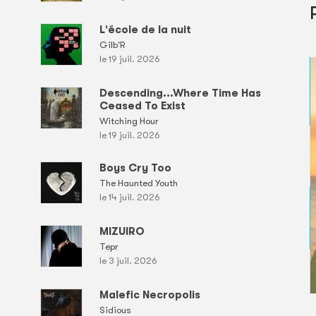
L'école de la nuit
Gilb'R
le 19 juil. 2026
Descending...Where Time Has
Ceased To Exist
Witching Hour
le 19 juil. 2026
Boys Cry Too
The Haunted Youth
le 14 juil. 2026
MIZUIRO
Tepr
le 3 juil. 2026
Malefic Necropolis
Sidious