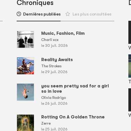
Chroniques
Dernières publiées
Les plus consultées
Music, Fashion, Film
Charli xcx
le 30 juil. 2026
Reality Awaits
The Strokes
le 29 juil. 2026
T
you seem pretty sad for a girl
so in love
Olivia Rodrigo
le 26 juil. 2026
W
Rotting On A Golden Throne
Zerre
le 25 juil. 2026