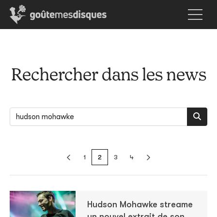
Rechercher dans les news
1
2
3
4
Hudson Mohawke streame
un nouvel extrait de son