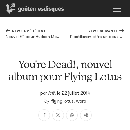
NEWS PRÉCÉDENTE
NEWS SUIVANTE
Nouvel EP pour Hudson Mohawke, et premier extrait en écoute
Plastikman offre un bout de son live au Sonar
You're Dead!, nouvel
album pour Flying Lotus
Jeff
par
,
le 22 juillet 2014
flying lotus
,
warp