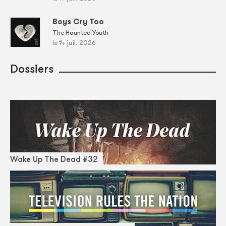
Boys Cry Too
The Haunted Youth
le 14 juil. 2026
Dossiers
Wake Up The Dead #32