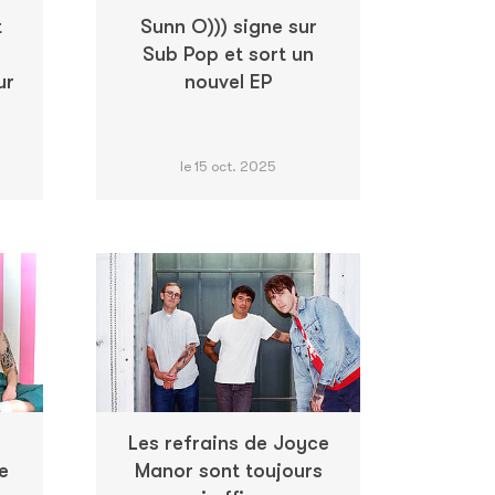
t
Sunn O))) signe sur
Sub Pop et sort un
ur
nouvel EP
le 15 oct. 2025
Les refrains de Joyce
e
Manor sont toujours