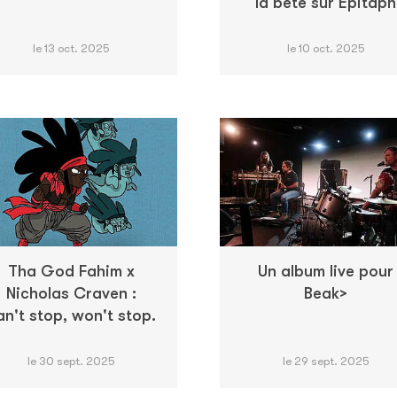
la bête sur Epitaph
le 13 oct. 2025
le 10 oct. 2025
Tha God Fahim x
Un album live pour
Nicholas Craven :
Beak>
an't stop, won't stop.
le 30 sept. 2025
le 29 sept. 2025