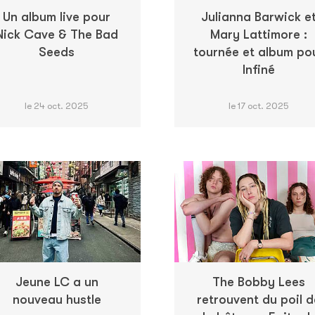
Un album live pour
Julianna Barwick e
Nick Cave & The Bad
Mary Lattimore :
Seeds
tournée et album po
Infiné
le 24 oct. 2025
le 17 oct. 2025
Jeune LC a un
The Bobby Lees
nouveau hustle
retrouvent du poil d