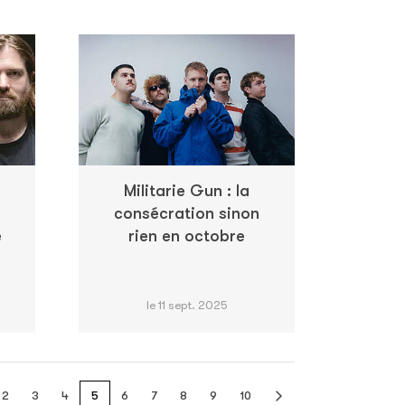
Militarie Gun : la
consécration sinon
e
rien en octobre
le 11 sept. 2025
2
3
4
5
6
7
8
9
10