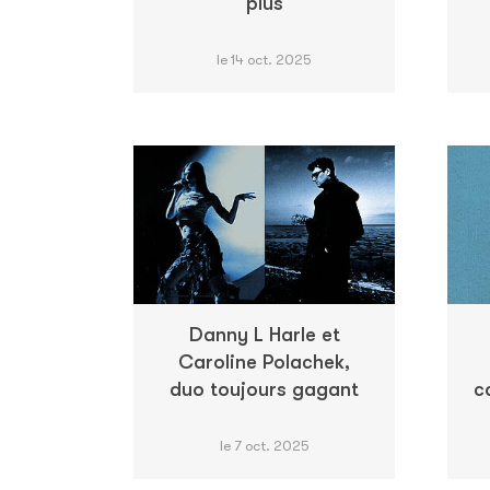
plus
le 14 oct. 2025
Danny L Harle et
Caroline Polachek,
duo toujours gagant
c
le 7 oct. 2025