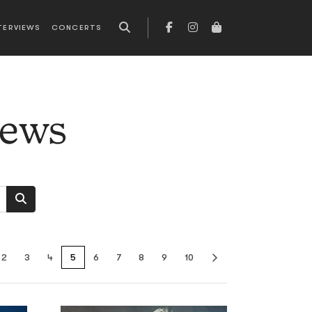
TERVIEWS
CONCERTS
news
2
3
4
5
6
7
8
9
10