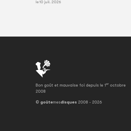
le 10 juil. 2026
er
Bon goût et mauvaise foi depuis le 1
octobre
2008
©
goûte
mes
disques
2008 - 2026