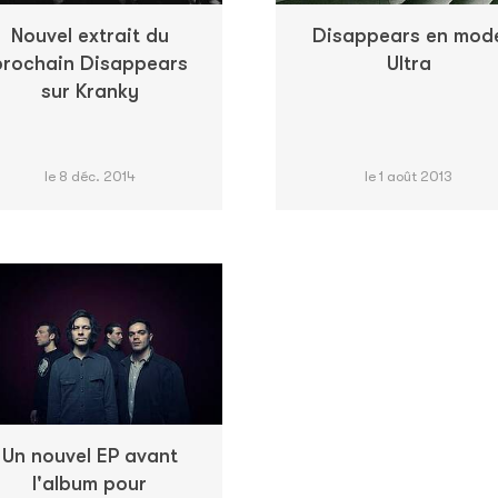
Nouvel extrait du
Disappears en mod
prochain Disappears
Ultra
sur Kranky
le 8 déc. 2014
le 1 août 2013
Un nouvel EP avant
l'album pour