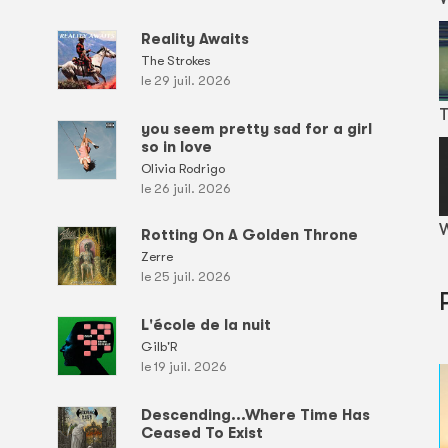
Reality Awaits
The Strokes
le 29 juil. 2026
T
you seem pretty sad for a girl
so in love
Olivia Rodrigo
le 26 juil. 2026
W
Rotting On A Golden Throne
Zerre
le 25 juil. 2026
L'école de la nuit
Gilb'R
le 19 juil. 2026
Descending...Where Time Has
Ceased To Exist