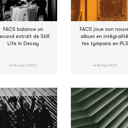
FACS balance un
FACS joue son nouve
econd extrait de Still
album en intégralité
Life In Decay
tes tympans en PL
le 13 mars 2023
le 18 mai 2021