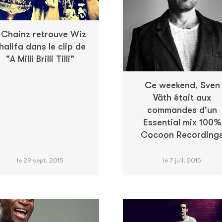
 Chainz retrouve Wiz
halifa dans le clip de
"A Milli Brilli Tilli"
Ce weekend, Sven
Väth était aux
commandes d'un
Essential mix 100%
Cocoon Recording
le 29 sept. 2015
le 7 juil. 2015