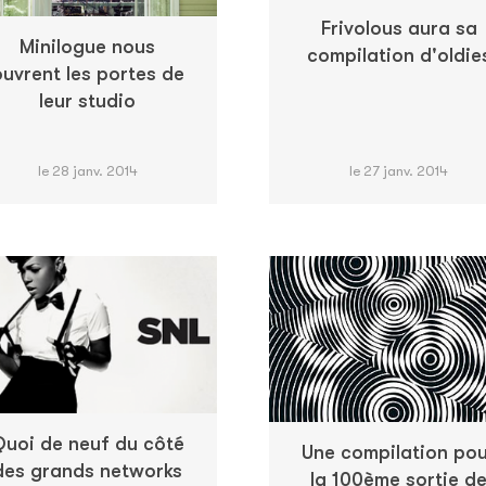
Frivolous aura sa
Minilogue nous
compilation d'oldie
uvrent les portes de
leur studio
le 28 janv. 2014
le 27 janv. 2014
uoi de neuf du côté
Une compilation po
des grands networks
la 100ème sortie d