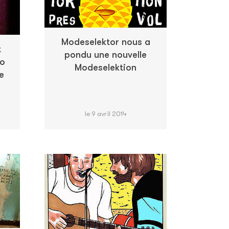
Modeselektor nous a
t
pondu une nouvelle
go
Modeselektion
e
le 9 avril 2014