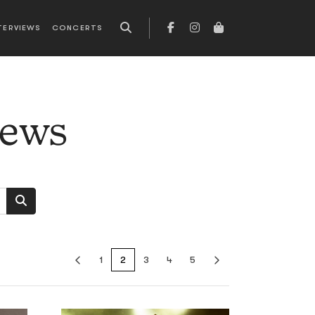
TERVIEWS
CONCERTS
news
1
2
3
4
5