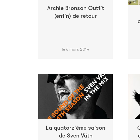
Archie Bronson Outfit
(enfin) de retour
o
le 6 mars 2014
La quatorzième saison
Q
de Sven Väth