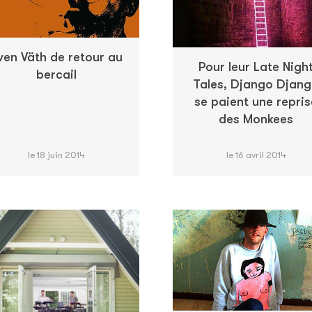
ven Väth de retour au
Pour leur Late Nigh
bercail
Tales, Django Djan
se paient une repris
des Monkees
le 18 juin 2014
le 16 avril 2014