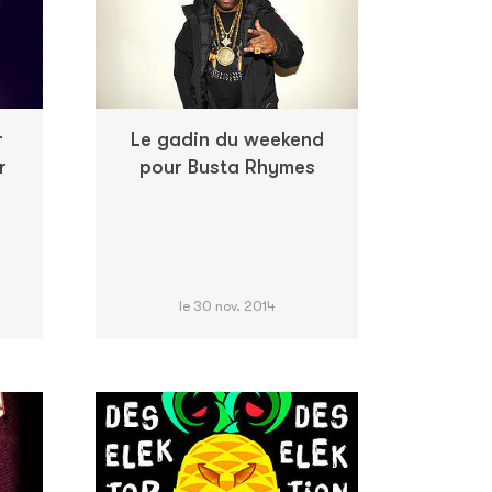
r
Le gadin du weekend
r
pour Busta Rhymes
le 30 nov. 2014