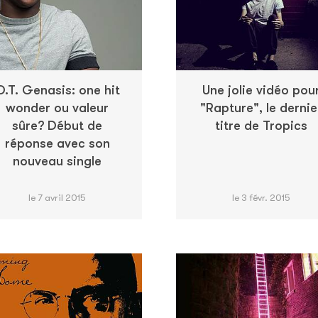
O.T. Genasis: one hit
Une jolie vidéo pou
wonder ou valeur
"Rapture", le dernie
sûre? Début de
titre de Tropics
réponse avec son
nouveau single
le 7 avril 2015
le 3 févr. 2015