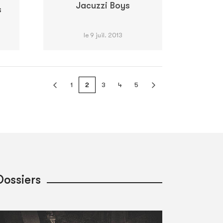
Jacuzzi Boys
s
le 9 juil. 2013
1
2
3
4
5
Dossiers