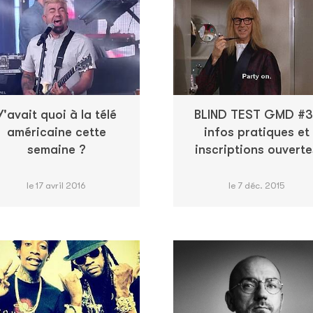
Y'avait quoi à la télé
BLIND TEST GMD #3
américaine cette
infos pratiques et
semaine ?
inscriptions ouverte
le 17 avril 2016
le 7 déc. 2015