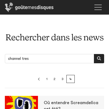
Rechercher dans les news
1
2
3
4
Où entendre Screamdelica
cet été?