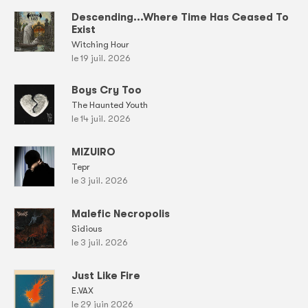
Descending...Where Time Has Ceased To
Exist
Witching Hour
le 19 juil. 2026
Boys Cry Too
The Haunted Youth
le 14 juil. 2026
MIZUIRO
Tepr
le 3 juil. 2026
Malefic Necropolis
Sidious
le 3 juil. 2026
Just Like Fire
E.VAX
le 29 juin 2026