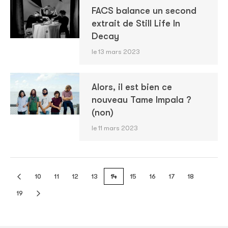
FACS balance un second
extrait de Still Life In
Decay
le 13 mars 2023
Alors, il est bien ce
nouveau Tame Impala ?
(non)
le 11 mars 2023
10
11
12
13
14
15
16
17
18
19