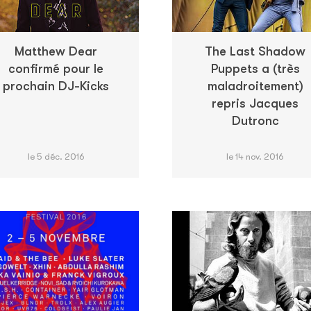
Matthew Dear
The Last Shadow
confirmé pour le
Puppets a (très
prochain DJ-Kicks
maladroitement)
repris Jacques
Dutronc
le 5 déc. 2016
le 14 nov. 2016