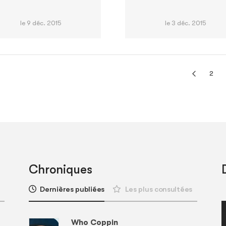
le 9 déc. 2015
le 3 déc. 2015
2
Chroniques
Dernières publiées
Les plus consultées
Who Coppin