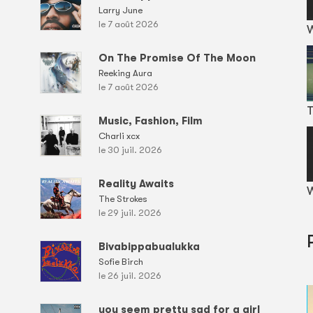
Larry June
le 7 août 2026
On The Promise Of The Moon
Reeking Aura
le 7 août 2026
T
Music, Fashion, Film
Charli xcx
le 30 juil. 2026
Reality Awaits
W
The Strokes
le 29 juil. 2026
Bivabippabualukka
Sofie Birch
le 26 juil. 2026
you seem pretty sad for a girl