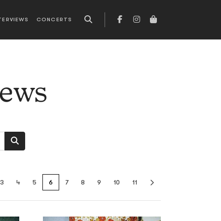
TERVIEWS
CONCERTS
news
3
4
5
6
7
8
9
10
11