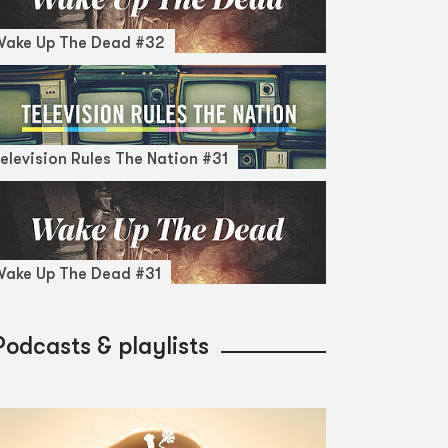
Wake Up The Dead #32
elevision Rules The Nation #31
ake Up The Dead #31
Podcasts & playlists