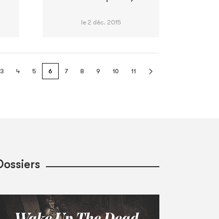
le 2 déc. 2015
3
4
5
6
7
8
9
10
11
Dossiers