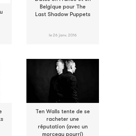
Belgique pour The
u
Last Shadow Puppets
le 26 janv. 2016
e
Ten Walls tente de se
ts
racheter une
réputation (avec un
morceau pourri)