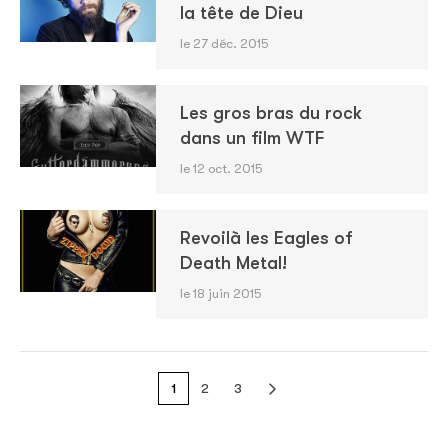
la tête de Dieu
le 27 déc. 2015
Les gros bras du rock
dans un film WTF
le 12 oct. 2015
Revoilà les Eagles of
Death Metal!
le 18 juin 2015
1
2
3