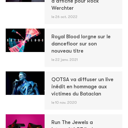
d'affiche pour Rock
Werchter
le 26 oct. 2022
Royal Blood lorgne sur le
dancefloor sur son
nouveau titre
le 22 janv. 2021
QOTSA va diffuser un live
inédit en hommage aux
victimes du Bataclan
le 10 nov. 2020
Run The Jewels a