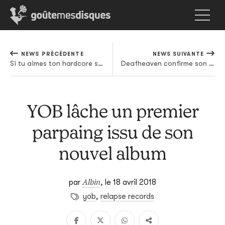
NEWS PRÉCÉDENTE
NEWS SUIVANTE
Si tu aimes ton hardcore sombre et torturé, Contwig a ce qu'il te faut dans sa besace
Deafheaven confirme son statut de punching ball des fans de TRVE BLACK METAL avec "Honeycomb"
YOB lâche un premier
parpaing issu de son
nouvel album
Albin
par
,
le 18 avril 2018
yob
,
relapse records