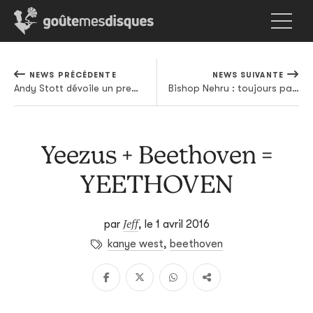
NEWS PRÉCÉDENTE
NEWS SUIVANTE
Andy Stott dévoile un premier titre de son prochain album
Bishop Nehru : toujours pas d'album en vue, mais une nouvelle mixtape arrive
Yeezus + Beethoven =
YEETHOVEN
Jeff
par
,
le 1 avril 2016
kanye west
,
beethoven