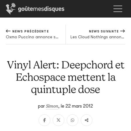
NEWS PRÉCÉDENTE
NEWS SUIVANTE
Oxmo Puccino annonce son nouvel album et part en tournée
Les Cloud Nothings annoncent une tournée européenne (et nous on se sent plus)
Vinyl Alert: Deepchord et
Echospace mettent la
quintuple dose
Simon
par
,
le 22 mars 2012