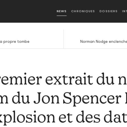
NEWS
CHRONIQUES
DOSSIERS
IN
sa propre tombe
Norman Nodge enclenche 
emier extrait du 
m du Jon Spencer 
plosion et des da