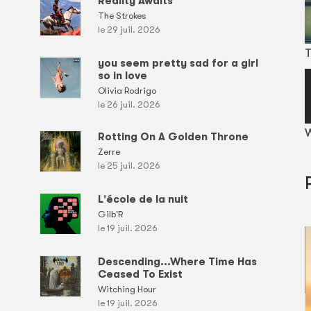
Reality Awaits
The Strokes
le 29 juil. 2026
T
you seem pretty sad for a girl
so in love
Olivia Rodrigo
le 26 juil. 2026
W
Rotting On A Golden Throne
Zerre
le 25 juil. 2026
L'école de la nuit
Gilb'R
le 19 juil. 2026
Descending...Where Time Has
Ceased To Exist
Witching Hour
le 19 juil. 2026