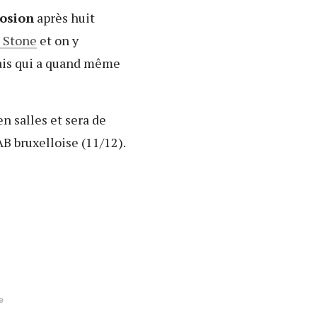
losion
après huit
g Stone
et on y
mais qui a quand même
en salles et sera de
'AB bruxelloise (11/12).