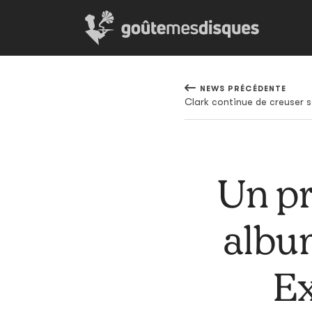
NEWS PRÉCÉDENTE
Clark continue de creuser 
Un pr
albu
Ex