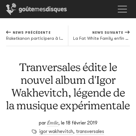
NEWS PRÉCÉDENTE
NEWS SUIVANTE
Raketkanon participera à l'annus mirabilis du noise noir-jaune-rouge
La Fat White Family enfin de retour sur scène
Tranversales édite le
nouvel album d'Igor
Wakhevitch, légende de
la musique expérimentale
Émile
par
,
le 18 février 2019
igor wakhevitch
,
transversales