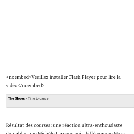
<noembed>Veuillez installer Flash Player pour lire la
vidéo</noembed>
The Shoes
- Time to dance
Résultat des courses: une réaction ultra-enthousiaste
du public, une Michèle Laroque qui a kiffé comme Marc