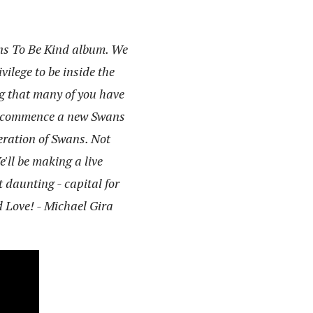
ans To Be Kind album. We
vilege to be inside the
ng that many of you have
 we commence a new Swans
teration of Swans. Not
e'll be making a live
 daunting - capital for
d Love! - Michael Gira