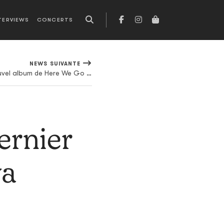
TERVIEWS
CONCERTS
NEWS SUIVANTE
"Falling", premier extrait du nouvel album de Here We Go Magic
ernier
va