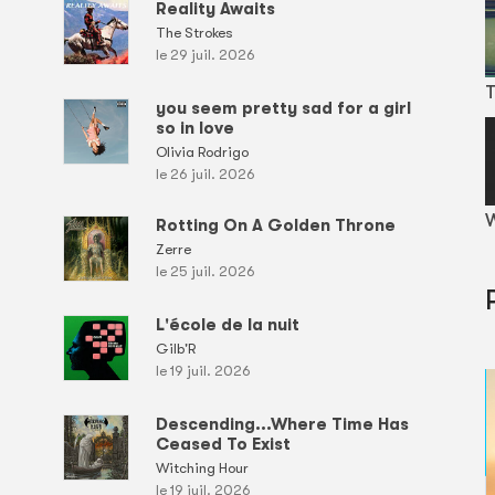
Reality Awaits
The Strokes
le 29 juil. 2026
T
you seem pretty sad for a girl
so in love
Olivia Rodrigo
le 26 juil. 2026
W
Rotting On A Golden Throne
Zerre
le 25 juil. 2026
L'école de la nuit
Gilb'R
le 19 juil. 2026
Descending...Where Time Has
Ceased To Exist
Witching Hour
le 19 juil. 2026