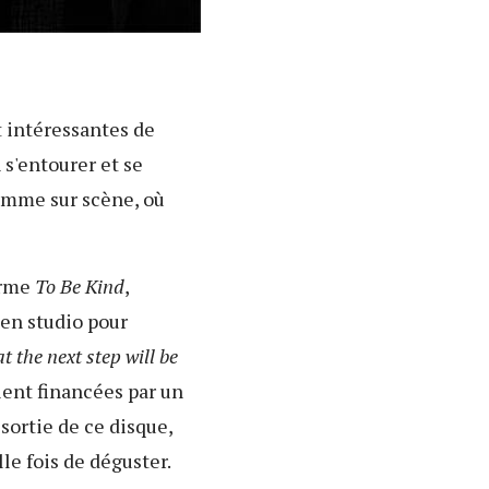
t intéressantes de
 s'entourer et se
comme sur scène, où
orme
To Be Kind
,
en studio pour
t the next step will be
aient financées par un
sortie de ce disque,
e fois de déguster.