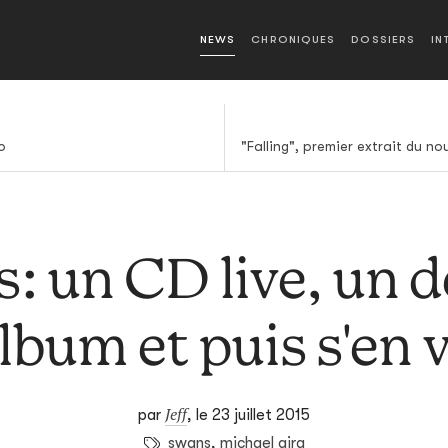
NEWS
CHRONIQUES
DOSSIERS
IN
o
: un CD live, un d
lbum et puis s'en 
Jeff
par
,
le 23 juillet 2015
swans
,
michael gira