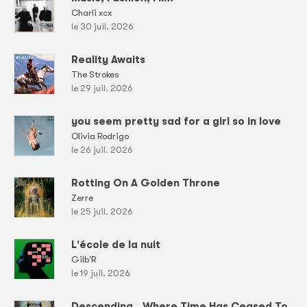
Charli xcx
le 30 juil. 2026
Reality Awaits
The Strokes
le 29 juil. 2026
you seem pretty sad for a girl so in love
Olivia Rodrigo
le 26 juil. 2026
Rotting On A Golden Throne
Zerre
le 25 juil. 2026
L'école de la nuit
Gilb'R
le 19 juil. 2026
Descending...Where Time Has Ceased To