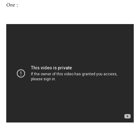
One
: