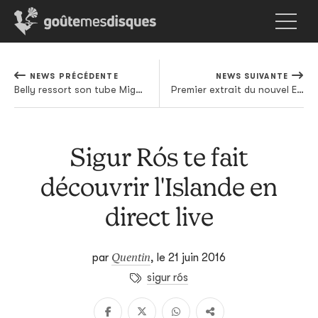
NEWS PRÉCÉDENTE
NEWS SUIVANTE
Belly ressort son tube Might Not avec 2 Chainz et Yo Gotti, parce que The Weeknd ne suffisait pas
Premier extrait du nouvel EP d'Aphex Twin à découvrir en vidéo
Sigur Rós te fait
découvrir l'Islande en
direct live
Quentin
par
,
le 21 juin 2016
sigur rós