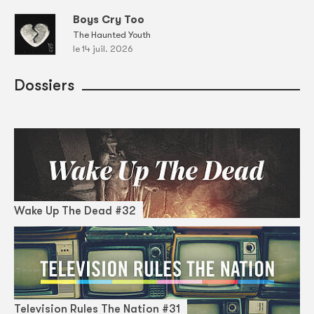
Boys Cry Too
The Haunted Youth
le 14 juil. 2026
Dossiers
Wake Up The Dead #32
Television Rules The Nation #31