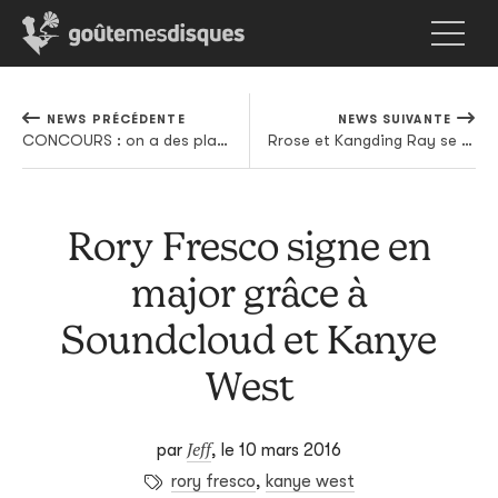
NEWS PRÉCÉDENTE
NEWS SUIVANTE
CONCOURS : on a des places pour la première édition de l'Over Tijd à Anvers
Rrose et Kangding Ray se partagent un EP sur Stroboscopic Artefacts
Rory Fresco signe en
major grâce à
Soundcloud et Kanye
West
Jeff
par
,
le 10 mars 2016
rory fresco
,
kanye west