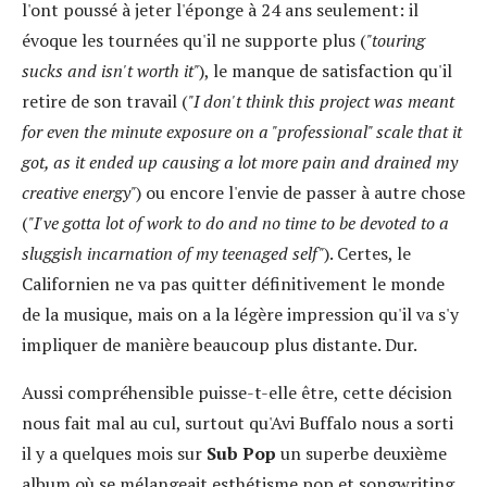
l'ont poussé à jeter l'éponge à 24 ans seulement: il
évoque les tournées qu'il ne supporte plus (
"touring
sucks and isn't worth it"
), le manque de satisfaction qu'il
retire de son travail (
"I don't think this project was meant
for even the minute exposure on a "professional" scale that it
got, as it ended up causing a lot more pain and drained my
creative energy"
) ou encore l'envie de passer à autre chose
(
"I've gotta lot of work to do and no time to be devoted to a
sluggish incarnation of my teenaged self"
). Certes, le
Californien ne va pas quitter définitivement le monde
de la musique, mais on a la légère impression qu'il va s'y
impliquer de manière beaucoup plus distante. Dur.
Aussi compréhensible puisse-t-elle être, cette décision
nous fait mal au cul, surtout qu'Avi Buffalo nous a sorti
il y a quelques mois sur
Sub Pop
un superbe deuxième
album où se mélangeait esthétisme pop et songwriting