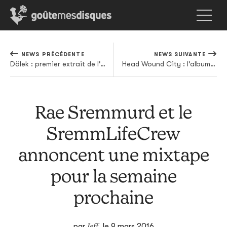
NEWS PRÉCÉDENTE
NEWS SUIVANTE
Dälek : premier extrait de l'album pour Profound Lore en écoute
Head Wound City : l'album en mai sur Vice Records, le premier extrait clippé
Rae Sremmurd et le
SremmLifeCrew
annoncent une mixtape
pour la semaine
prochaine
Jeff
par
,
le 9 mars 2016