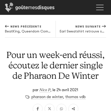
NEWS PRÉCÉDENTE
NEWS SUIVANTE
BeatKing, Queendom Come et Ludacris pour causer popotin
Earl Sweatshirt retrouve ses BFF The Alchemist et Navy Blue
Pour un week-end réussi,
écoutez le dernier single
de Pharaon De Winter
Nico P
par
,
le 24 avril 2021
pharaon de winter
,
thomas vdb