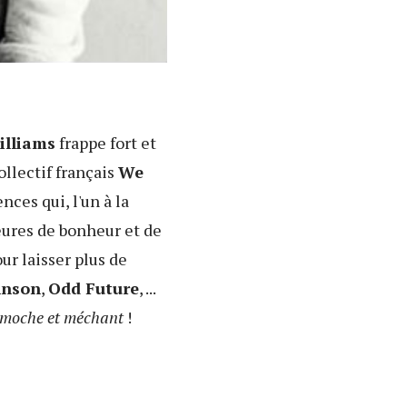
illiams
frappe fort et
ollectif français
We
ces qui, l'un à la
heures de bonheur et de
ur laisser plus de
hnson
,
Odd Future
, ...
 moche et méchant
!