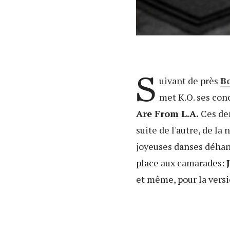
S
uivant de près
B
met K.O. ses con
Are From L.A.
Ces der
suite de l'autre, de la
joyeuses danses déhanc
place aux camarades:
et même, pour la vers