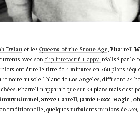
ob Dylan
et les
Queens of the Stone Age
,
Pharrell
W
currents avec son
clip interactif "Happy"
réalisé par le c
niers ont étiré le titre de 4 minutes en 360 plans séquen
 nuit noire au soleil blanc de Los Angeles, diffusent 24 
hées. Pharrell n'apparaît que sur 24 plans mais c'est po
Jimmy
Kimmel
,
Steve Carrell
,
Jamie Foxx
,
Magic Jo
ion traditionnelle, quelques turbulents minions de
Moi,