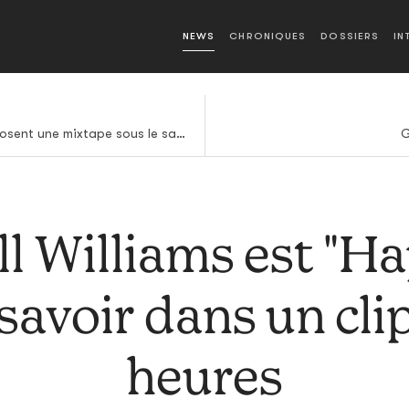
NEWS
CHRONIQUES
DOSSIERS
IN
Q Tip et Busta Rhymes déposent une mixtape sous le sapin
G
ll Williams est "Ha
t savoir dans un cli
heures