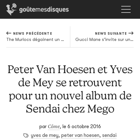
NEWS PRÉCÉDENTE
NEWS SUIVANTE
The Murlocs dégainent un nouveau clip issu de Young Blindness
Gucci Mane s'invite sur un tube de poche signé Lil Yachty
Peter Van Hoesen et Yves
de Mey se retrouvent
pour un nouvel album de
Sendai chez Mego
Côme
par
,
le 6 octobre 2016
yves de mey
,
peter van hoesen
,
sendai