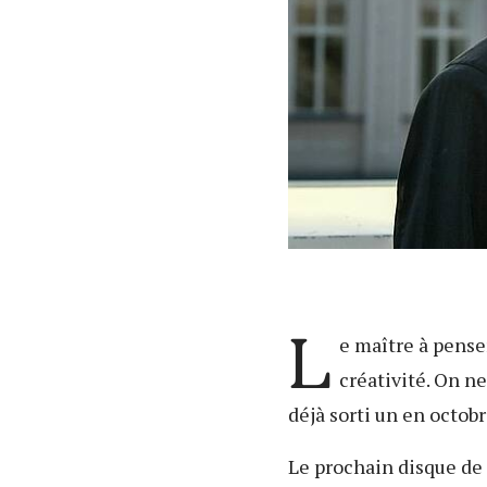
L
e maître à penser
créativité. On n
déjà sorti un en octob
Le prochain disque de