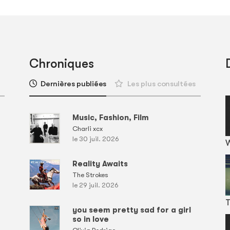
Chroniques
Dernières publiées
Les plus consultées
Music, Fashion, Film
Charli xcx
le 30 juil. 2026
Reality Awaits
The Strokes
le 29 juil. 2026
T
you seem pretty sad for a girl
so in love