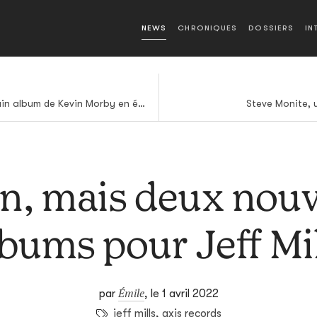
NEWS
CHRONIQUES
DOSSIERS
IN
Un nouvel extrait du prochain album de Kevin Morby en écoute
Steve Monite, 
un, mais deux nou
bums pour Jeff Mi
Émile
par
,
le 1 avril 2022
jeff mills
,
axis records