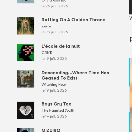
Olivia Rodrigo
le 26 juil. 2026
W
Rotting On A Golden Throne
Zerre
le 25 juil. 2026
L'école de la nuit
Gilb'R
le 19 juil. 2026
Descending...Where Time Has
Ceased To Exist
Witching Hour
le 19 juil. 2026
Boys Cry Too
The Haunted Youth
le 14 juil. 2026
MIZUIRO