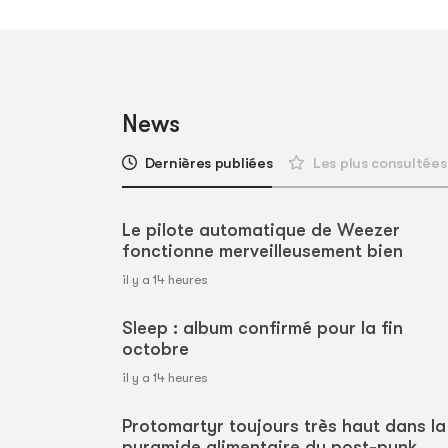
News
Dernières publiées
Les plus consultées
Le pilote automatique de Weezer
fonctionne merveilleusement bien
il y a 14 heures
Sleep : album confirmé pour la fin
octobre
il y a 14 heures
Protomartyr toujours très haut dans la
pyramide alimentaire du post-punk