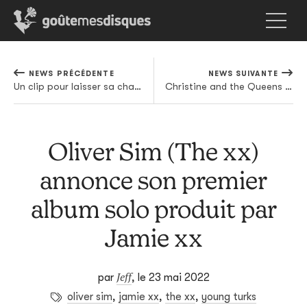
NEWS PRÉCÉDENTE
NEWS SUIVANTE
Un clip pour laisser sa chance au nouveau Porcupine Tree
Christine and the Queens sur le nouveau titre de 070 Shake
Oliver Sim (The xx)
annonce son premier
album solo produit par
Jamie xx
Jeff
par
,
le 23 mai 2022
oliver sim
,
jamie xx
,
the xx
,
young turks