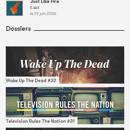
Just Like Fire
E.VAX
le 29 juin 2026
Dossiers
Wake Up The Dead #32
Television Rules The Nation #31