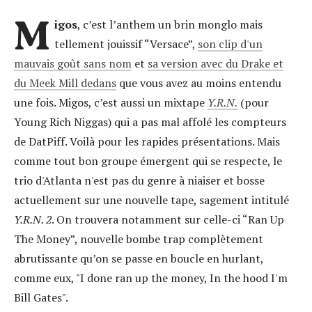
M
igos
, c’est l’anthem un brin monglo mais
tellement jouissif “Versace”,
son clip d'un
mauvais goût sans nom
et
sa version avec du Drake et
du Meek Mill dedans
que vous avez au moins entendu
une fois. Migos, c’est aussi un mixtape
Y.R.N.
(pour
Young Rich Niggas) qui a pas mal affolé les compteurs
de DatPiff. Voilà pour les rapides présentations. Mais
comme tout bon groupe émergent qui se respecte, le
trio d'Atlanta n'est pas du genre à niaiser et bosse
actuellement sur une nouvelle tape, sagement intitulé
Y.R.N. 2
. On trouvera notamment sur celle-ci “Ran Up
The Money”, nouvelle bombe trap complètement
abrutissante qu’on se passe en boucle en hurlant,
comme eux, "I done ran up the money, In the hood I'm
Bill Gates".