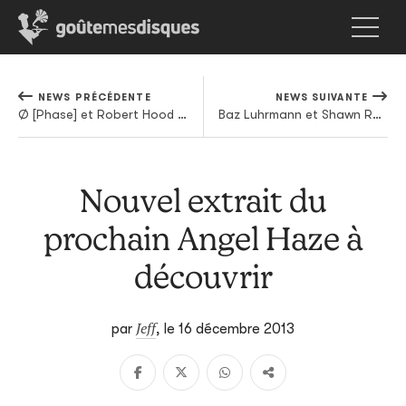
NEWS PRÉCÉDENTE
NEWS SUIVANTE
Ø [Phase] et Robert Hood roulent pour Token
Baz Luhrmann et Shawn Ryan se penchent sur le berceau du hip hop
Nouvel extrait du
prochain Angel Haze à
découvrir
Jeff
par
,
le 16 décembre 2013