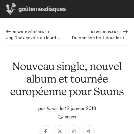
NEWS PRÉCÉDENTE
NEWS SUIVANTE
Jay Rock envoie du lourd et convie du très gros poisson pour le premier extrait de son prochain album
Du bon son brut pour les truands : la sélection rap US du week-end by GMD
Nouveau single, nouvel
album et tournée
européenne pour Suuns
Émile
par
,
le 12 janvier 2018
suuns