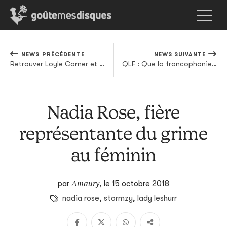
NEWS PRÉCÉDENTE
NEWS SUIVANTE
Retrouver Loyle Carner et être heureux
QLF : Que la francophonie. L'observatoire du rap en français #18
Nadia Rose, fière
représentante du grime
au féminin
Amaury
par
,
le 15 octobre 2018
nadia rose
,
stormzy
,
lady leshurr