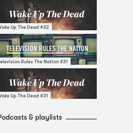
Wake Up The Dead #32
elevision Rules The Nation #31
ake Up The Dead #31
Podcasts & playlists