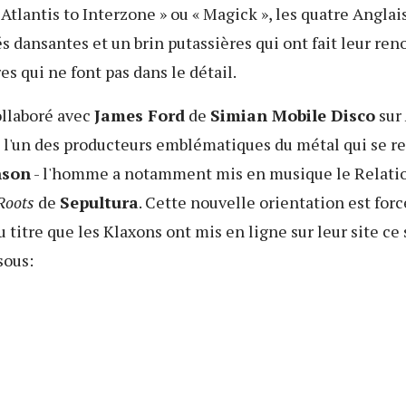
tlantis to Interzone » ou « Magick », les quatre Anglai
és dansantes et un brin putassières qui ont fait leur 
es qui ne font pas dans le détail.
ollaboré avec
James Ford
de
Simian Mobile Disco
sur
s l'un des producteurs emblématiques du métal qui se re
nson
- l'homme a notamment mis en musique le Relat
Roots
de
Sepultura
. Cette nouvelle orientation est for
 titre que les Klaxons ont mis en ligne sur leur site ce 
sous: