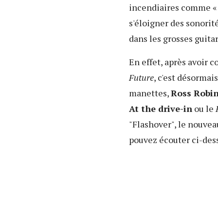
incendiaires comme « A
s'éloigner des sonorit
dans les grosses guitar
En effet, après avoir c
Future
, c'est désormai
manettes,
Ross Robi
At the drive-in
ou le
"Flashover", le nouveau
pouvez écouter ci-des