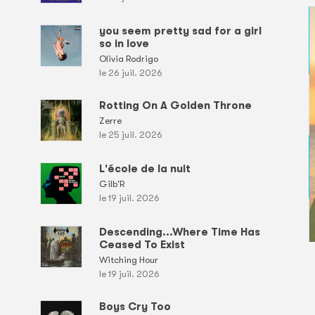
you seem pretty sad for a girl
so in love
Olivia Rodrigo
le 26 juil. 2026
Rotting On A Golden Throne
Zerre
le 25 juil. 2026
L'école de la nuit
Gilb'R
le 19 juil. 2026
Descending...Where Time Has
Ceased To Exist
Witching Hour
le 19 juil. 2026
Boys Cry Too