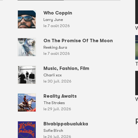
Who Coppin
Larry June
le 7 août 2026
On The Promise Of The Moon
Reeking Aura
le 7 août 2026
T
Music, Fashion, Film
Charli xcx
le 30 juil. 2026
Reality Awaits
W
The Strokes
le 29 juil. 2026
Bivabippabualukka
Sofie Birch
le 26 juil. 2026