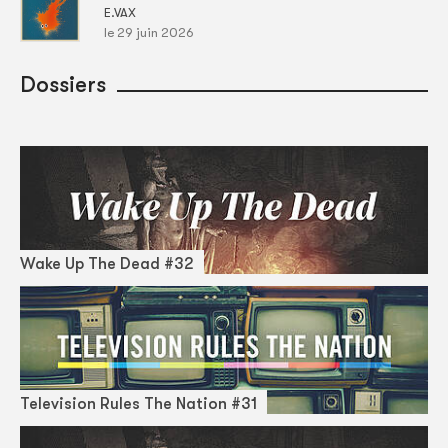
E.VAX
le 29 juin 2026
Dossiers
Wake Up The Dead #32
Television Rules The Nation #31