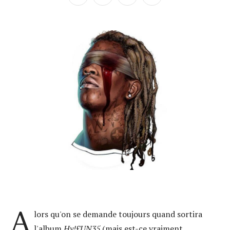
A
lors qu'on se demande toujours quand sortira
l'album
Hy!£UN35
(mais est-ce vraiment