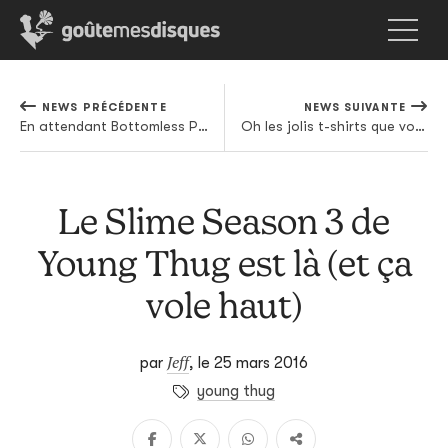
NEWS PRÉCÉDENTE
NEWS SUIVANTE
En attendant Bottomless Pit, un mini-album inédit pour Death Grips
Oh les jolis t-shirts que voilà
Le Slime Season 3 de
Young Thug est là (et ça
vole haut)
Jeff
par
,
le 25 mars 2016
young thug