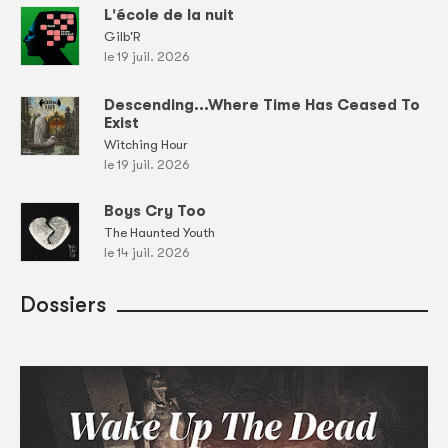
L'école de la nuit
Gilb'R
le 19 juil. 2026
Descending...Where Time Has Ceased To
Exist
Witching Hour
le 19 juil. 2026
Boys Cry Too
The Haunted Youth
le 14 juil. 2026
Dossiers