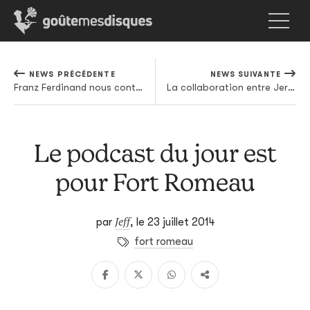
NEWS PRÉCÉDENTE
NEWS SUIVANTE
Franz Ferdinand nous contera ses Late Night Tales à la rentrée
La collaboration entre Jeremih et Shlohmo s'écoute
Le podcast du jour est
pour Fort Romeau
Jeff
par
,
le 23 juillet 2014
fort romeau