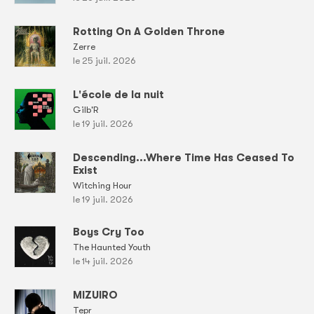
Rotting On A Golden Throne
Zerre
le 25 juil. 2026
L'école de la nuit
Gilb'R
le 19 juil. 2026
Descending...Where Time Has Ceased To
Exist
Witching Hour
le 19 juil. 2026
Boys Cry Too
The Haunted Youth
le 14 juil. 2026
MIZUIRO
Tepr