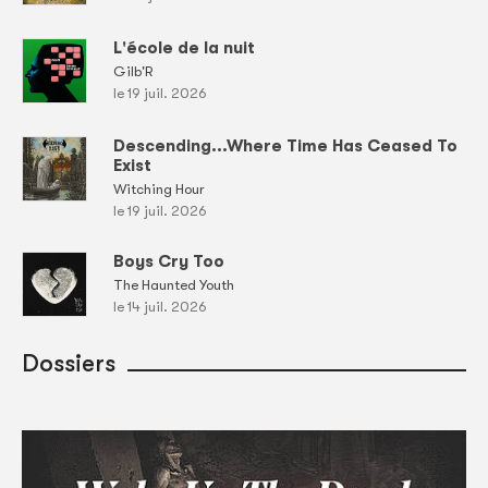
L'école de la nuit
Gilb'R
le 19 juil. 2026
Descending...Where Time Has Ceased To
Exist
Witching Hour
le 19 juil. 2026
Boys Cry Too
The Haunted Youth
le 14 juil. 2026
Dossiers