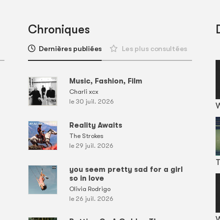
Chroniques
Dernières publiées
Les plus consultées
Music, Fashion, Film
Charli xcx
le 30 juil. 2026
Reality Awaits
The Strokes
le 29 juil. 2026
T
you seem pretty sad for a girl
so in love
Olivia Rodrigo
le 26 juil. 2026
W