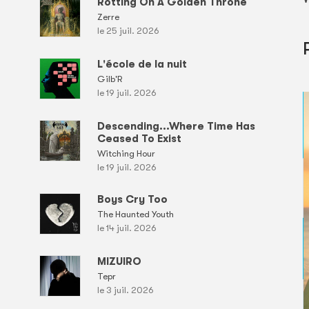
Rotting On A Golden Throne
Zerre
le 25 juil. 2026
L'école de la nuit
Gilb'R
le 19 juil. 2026
Descending...Where Time Has
Ceased To Exist
Witching Hour
le 19 juil. 2026
Boys Cry Too
The Haunted Youth
le 14 juil. 2026
MIZUIRO
Tepr
le 3 juil. 2026