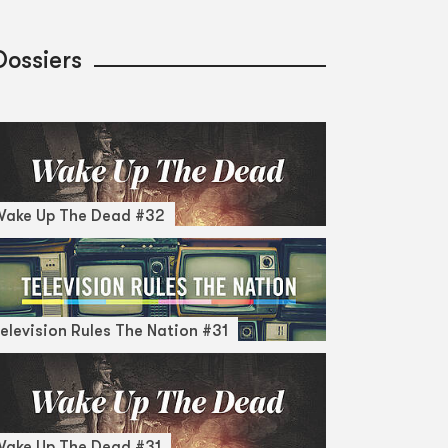
Dossiers
Wake Up The Dead #32
elevision Rules The Nation #31
ake Up The Dead #31