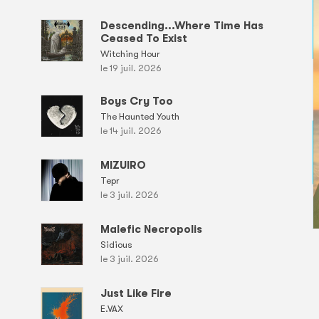
Descending...Where Time Has
Ceased To Exist
Witching Hour
le 19 juil. 2026
Boys Cry Too
The Haunted Youth
le 14 juil. 2026
MIZUIRO
Tepr
le 3 juil. 2026
Malefic Necropolis
Sidious
le 3 juil. 2026
Just Like Fire
E.VAX