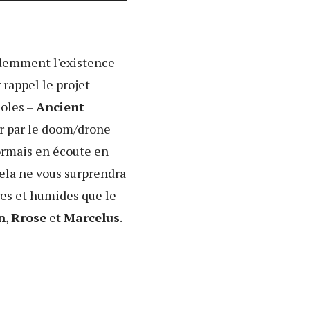
édemment l'existence
r rappel le projet
doles –
Ancient
ur par le doom/drone
sormais en écoute en
ela ne vous surprendra
res et humides que le
n
,
Rrose
et
Marcelus
.