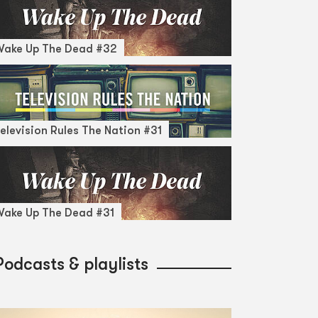
Wake Up The Dead #32
elevision Rules The Nation #31
ake Up The Dead #31
Podcasts & playlists