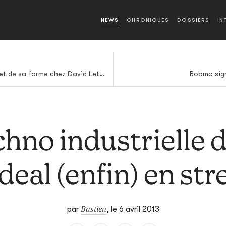
NEWS
CHRONIQUES
DOSSIERS
IN
Tyler The Creator au sommet de sa forme chez David Letterman
Bobmo sign
chno industrielle 
Ideal (enfin) en st
Bastien
par
,
le 6 avril 2013