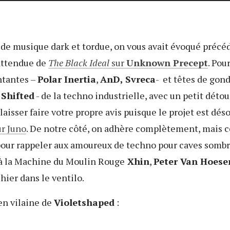
 de musique dark et tordue, on vous avait évoqué préc
 attendue de
The Black Ideal
sur
Unknown Precept
. Pou
ntantes –
Polar Inertia
,
AnD, Svreca
- et têtes de gon
,
Shifted
- de la techno industrielle, avec un petit déto
 laisser faire votre propre avis puisque le projet est dé
ur Juno
. De notre côté, on adhère complètement, mais c
 pour rappeler aux amoureux de techno pour caves somb
t à la Machine du Moulin Rouge
Xhin
,
Peter Van Hoese
hier dans le ventilo.
en vilaine de
Violetshaped
: