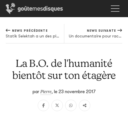
NEWS PRÉCÉDENTE
NEWS SUIVANTE
Statik Selektah a un des plus beaux carnets d'adresse du rap US, mais tout le monde s'en branle
Un documentaire pour raconter le 808's and Heartbreak de Kanye West
La B.O. de l'humanité
bientôt sur ton étagère
Pierre
par
,
le 23 novembre 2017