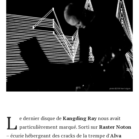
L
e dernier disque de
Kangding Ray
nous avait
particulièrement marqué. Sorti sur
Raster Noton
– écurie hébergeant des cracks de la trempe d'
Alva