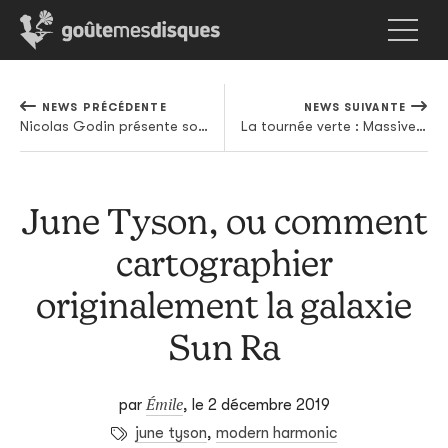
NEWS PRÉCÉDENTE
NEWS SUIVANTE
Nicolas Godin présente son deuxième album solo
La tournée verte : Massive Attack à l’assaut du dilemme de l’industrie musicale des années 2020
June Tyson, ou comment
cartographier
originalement la galaxie
Sun Ra
Émile
par
,
le 2 décembre 2019
june tyson
,
modern harmonic