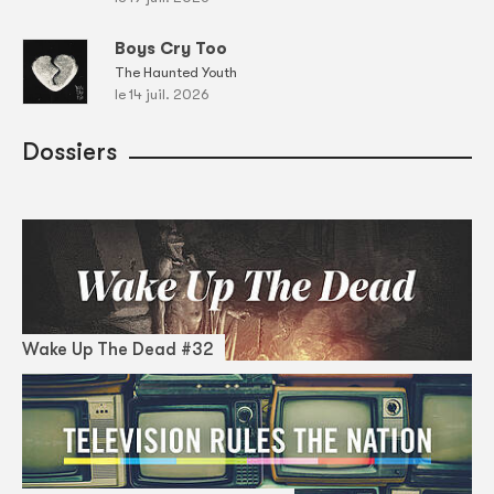
Boys Cry Too
The Haunted Youth
le 14 juil. 2026
Dossiers
Wake Up The Dead #32