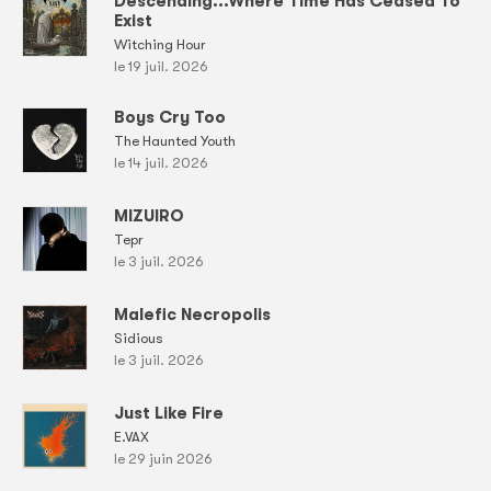
Descending...Where Time Has Ceased To
Exist
Witching Hour
le 19 juil. 2026
Boys Cry Too
The Haunted Youth
le 14 juil. 2026
MIZUIRO
Tepr
le 3 juil. 2026
Malefic Necropolis
Sidious
le 3 juil. 2026
Just Like Fire
E.VAX
le 29 juin 2026